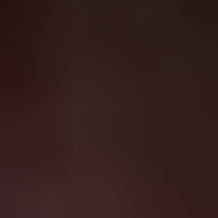
https://www.grandpigalle.com/
(ci-après le "
Site
Internet
") est édité par la société Experimental,
société par actions simplifiée
, au capital de 20 085
900 €, immatriculée au Registre du Commerce et
des Sociétés de Paris sous le numéro 524 095 064,
dont le siège social est situé au 14, boulevard
Poissonière, 75009, Paris, France (ci-après
"
Experimental "
).
Les personnes qui peuvent accéder au site web
sont désignées par le terme "
utilisateurs
".
Collecte de données