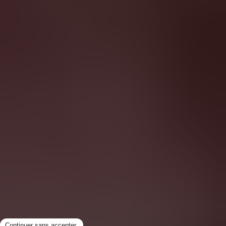
personnelles
Experimental est amenée à collecter et à traiter,
pour son propre compte, les données
personnelles de l'Utilisateur qui (i) lui ont été
communiquées par l'Utilisateur suite à l'envoi d'un
formulaire de collecte disponible sur le Site, (ii)
ultérieurement dans le cadre de ses différents
échanges avec Experimental et (iii) par la simple
utilisation du Site à condition qu'un consentement
valide ait été donné par l'Utilisateur.
Experimental ne traitera pas de données à
caractère personnel autres que celles décrites
dans la présente politique de confidentialité (ci-